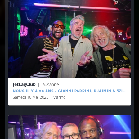
JetLagClub
Lausanne
NOUS IL Y A 20 ANS - GIANNI PARRINI, DJAIMIN & WILLOW
Samedi 10 Mai 2025
Marino