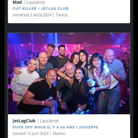
Mad
Lausanne
CUT KILLER + JETLAG CLUB
Vendredi 2 Août 2024
Tareck
JetLagClub
Lausanne
FUCK OFF NOUS IL Y A 20 ANS ! JUICEPPE
Samedi 15 Juin 2024
Marino