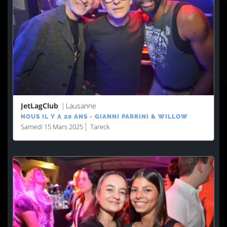
JetLagClub
Lausanne
NOUS IL Y A 20 ANS - GIANNI PARRINI & WILLOW
Samedi 15 Mars 2025
Tareck